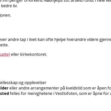
 inn penger til Kirkens Nødhjelps sitt arbeid rundt i hele ve
bedre liv.
jonen.
ever andre tap i livet kan ofte hjelpe hverandre videre gje
ette.
satte)
eller kirkekontoret.
fellesskap og opplevelser
lder
eller andre arrangementer på kveldstid som er åpen f
ksted
felles for menighetene i Vestlofoten, som er åpne for a