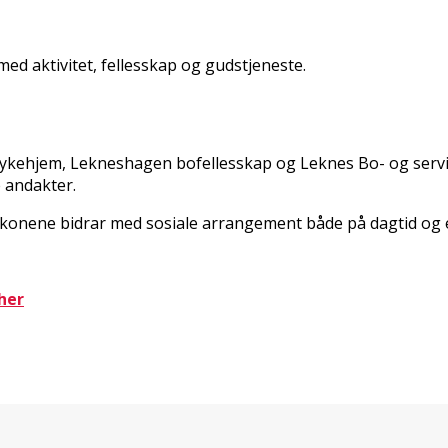
med aktivitet, fellesskap og gudstjeneste.
 sykehjem, Lekneshagen bofellesskap og Leknes Bo- og servi
e andakter.
akonene bidrar med sosiale arrangement både på dagtid og 
 her