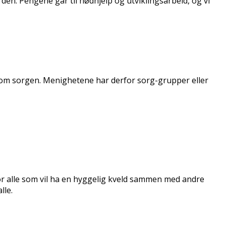
rden. Pengene går til nødhjelp og utviklingsarbeid, og vi
nnom sorgen. Menighetene har derfor sorg-grupper eller
or alle som vil ha en hyggelig kveld sammen med andre
lle.