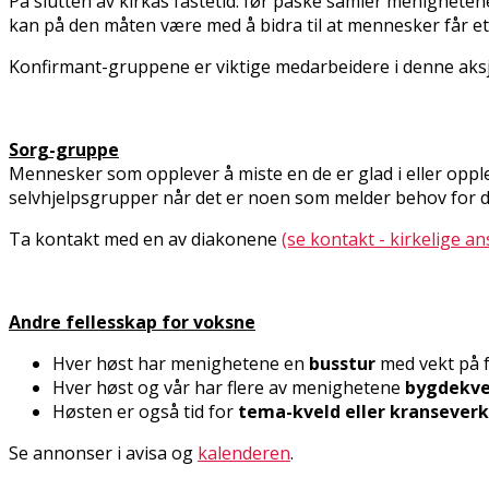
På slutten av kirkas fastetid. før påske samler menighetene
kan på den måten være med å bidra til at mennesker får et 
Konfirmant-gruppene er viktige medarbeidere i denne aks
Sorg-gruppe
Mennesker som opplever å miste en de er glad i eller oppl
selvhjelpsgrupper når det er noen som melder behov for d
Ta kontakt med en av diakonene
(se kontakt - kirkelige an
Andre fellesskap for voksne
Hver høst har menighetene en
busstur
med vekt på 
Hver høst og vår har flere av menighetene
bygdekve
Høsten er også tid for
tema-kveld eller kransever
Se annonser i avisa og
kalenderen
.