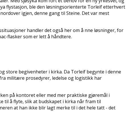
åler. Med sjøsyka kom fort et behov for en ny yrkesvei, og
 flystasjon, ble den løsningsorienterte Torleif etterhvert
n nordover igjen, denne gang til Steine. Det var mest
ssituasjoner handler det også her om å finne løsninger, for
ibac-flasker som er lett å håndtere.
g store begivenheter i kirka. Da Torleif begynte i denne
fra militære prosedyrer, ledelse og logistikk har
hverken på kontoret eller med mer praktiske gjøremål i
il å flyte, slik at budskapet i kirka når fram til
ren at han ikke blir lagt merke til i det hele tatt - det