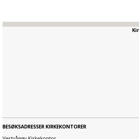
Ki
BESØKSADRESSER KIRKEKONTORER
Vestvågøy Kirkekontor