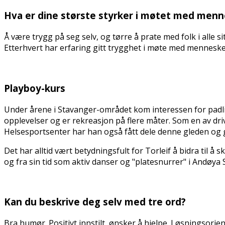
Hva er dine største styrker i møtet med mennes
Å være trygg på seg selv, og tørre å prate med folk i alle s
Etterhvert har erfaring gitt trygghet i møte med menneske
Playboy-kurs
Under årene i Stavanger-området kom interessen for padling, 
opplevelser og er rekreasjon på flere måter. Som en av d
Helsesportsenter har han også fått dele denne gleden og g
Det har alltid vært betydningsfult for Torleif å bidra til å 
og fra sin tid som aktiv danser og "platesnurrer" i Andøya
Kan du beskrive deg selv med tre ord?
Bra humør. Positivt innstilt, ønsker å hjelpe. Løsningsorien