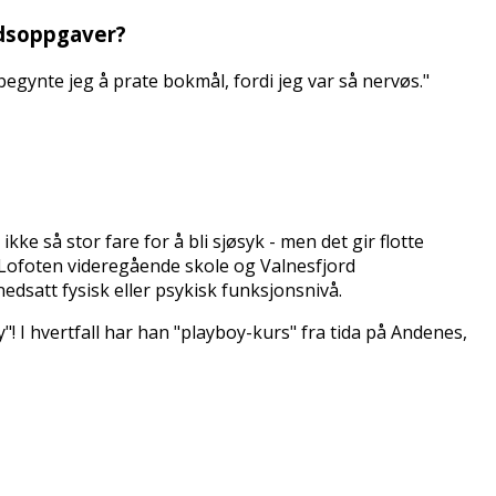
eidsoppgaver?
begynte jeg å prate bokmål, fordi jeg var så nervøs."
ke så stor fare for å bli sjøsyk - men det gir flotte
-Lofoten videregående skole og Valnesfjord
dsatt fysisk eller psykisk funksjonsnivå.
oy"! I hvertfall har han "playboy-kurs" fra tida på Andenes,