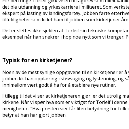
For den unge Torleif gikk veien til fagbrev som bilmekani
det ble utdanning og yrkeskarriere i militæret. Som verks
ekspert på lasting av landingsfartøy. Jobben førte etterhver
tilfeldigheter som ledet ham til jobben som kirketjener året
Det er slettes ikke sjelden at Torleif sin tekniske kompeta
eksempel når han snekrer i hop noe nytt som vi trenger. På b
Typisk for en kirketjener?
Noen av de mest synlige oppgavene til en kirketjener er å 
jobben fikk han opplæring i støvsuging og lystenning, og så
innimellom vært godt å ha for å etablere nye rutiner.
I tillegg til det vi ser at kirketjeneren gjør, er det utroli
kirkene. Når vi spør hva som er viktigst for Torleif i denne j
menigheten. "Hva presten sier får liten betydning for folk om
betyr at han har gjort jobben.