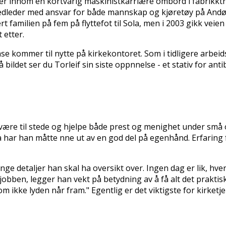
ker innom en kortvarig maskinistkarriære ombord i fabrikktr
tedleder med ansvar for både mannskap og kjøretøy på Andøya
t familien på fem på flyttefot til Sola, men i 2003 gikk veie
 etter.
nse kommer til nytte på kirkekontoret. Som i tidligere arbeid
ildet ser du Torleif sin siste oppfinnelse - et stativ for ant
være til stede og hjelpe både prest og menighet under små o
 har han måtte finne ut av en god del på egenhånd. Erfaring 
g mange detaljer han skal ha oversikt over. Ingen dag er lik, 
obben, legger han vekt på betydning av å få alt det praktiske t
 ikke lyden når fram." Egentlig er det viktigste for kirketjene