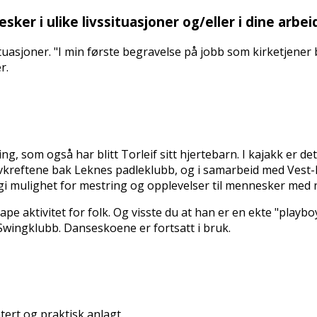
ker i ulike livssituasjoner og/eller i dine arb
ituasjoner. "I min første begravelse på jobb som kirketjener 
r.
som også har blitt Torleif sitt hjertebarn. I kajakk er det ik
rivkreftene bak Leknes padleklubb, og i samarbeid med Vest
i mulighet for mestring og opplevelser til mennesker med ne
skape aktivitet for folk. Og visste du at han er en ekte "playb
 Swingklubb. Danseskoene er fortsatt i bruk.
tert og praktisk anlagt.