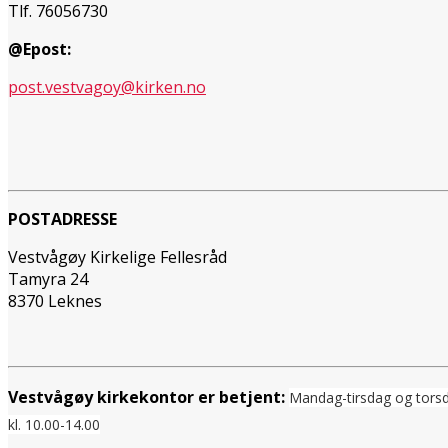
Tlf. 76056730
@Epost:
post.vestvagoy@kirken.no
POSTADRESSE
Vestvågøy Kirkelige Fellesråd
Tamyra 24
8370 Leknes
Vestvågøy kirkekontor er betjent:
Mandag-tirsdag og tors
kl. 10.00-14.00