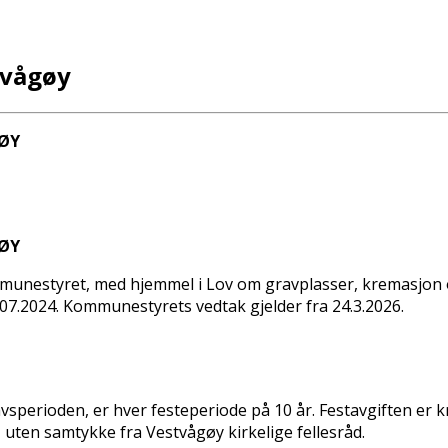
tvågøy
GØY
GØY
mmunestyret, med hjemmel i Lov om gravplasser, kremasjon og
1.07.2024. Kommunestyrets vedtak gjelder fra 24.3.2026.
erioden, er hver festeperiode på 10 år. Festavgiften er kr.
 uten samtykke fra Vestvågøy kirkelige fellesråd.