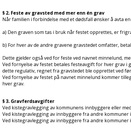
§ 2. Feste av gravsted med mer enn én grav
Når familien i forbindelse med et dødsfall ønsker å avta en
a) Den graven som tas i bruk når festet opprettes, er frig
b) For hver av de andre gravene gravstedet omfatter, betal
Dette gjelder også ved for feste ved navnet minnelund, men
Ved fornyelse av festet betales festeavgift for hver grav i g
dette regulativ, regnet fra gravstedet ble opprettet ved fø
Ved fornyelse av festet på navnet minnelund kommer tilleg
hver grav.
§ 3. Gravferdsavgifter
Ved kistegravlegging av kommunens innbyggere eller med bo
Ved kistegravlegging av innbyggere fra andre kommuner i f
Ved kistegravlegging av innbyggere fra andre kommuner i ti