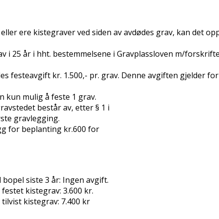
 eller flere kistegraver ved siden av avdødes grav, kan det o
rav i 25 år i hht. bestemmelsene i Gravplassloven m/forskrif
es festeavgift kr. 1.500,- pr. grav. Denne avgiften gjelder 
 kun mulig å feste 1 grav.
ravstedet består av, etter § 1 i
rste gravlegging.
g for beplanting kr.600 for
pel siste 3 år: Ingen avgift.
estet kistegrav: 3.600 kr.
lvist kistegrav: 7.400 kr