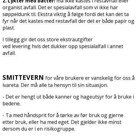
2. Lykter med batter
i må ikke kastes i restavffall eller
organist avfall. Det er spesialavfall som vi ikke har
søppeldunk til. Ekstra viktig å følge fordi det kan det ta
fyr når det kastes med restavfall der det er både papir og
plast.
I tillegg gir det oss store ekstrautgifter
ved levering hvis det dukker opp spesialalfall i annet
avfall.
SMITTEVERN
for våre brukere er vanskelig for oss å
ivareta. Der må alle ta hensyn til sin situasjon.
- Det er hengt ut både kanner og hageutsyr for å bruke i
bedene.
- Ta med håndsprit for å tørke av før bruk og gjerne
etter bruk, eller ha med eget. Det gjelder ikke minst
dersom du er i en risikogruppe.