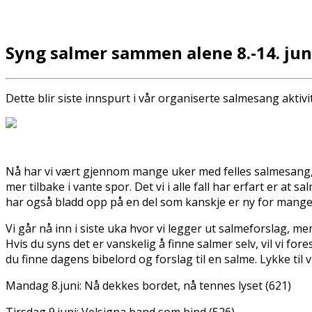
Syng salmer sammen alene 8.-14. jun
Dette blir siste innspurt i vår organiserte salmesang aktivit
Nå har vi vært gjennom mange uker med felles salmesang, 
mer tilbake i vante spor. Det vi i alle fall har erfart er a
har også bladd opp på en del som kanskje er ny for mange
Vi går nå inn i siste uka hvor vi legger ut salmeforslag, men
Hvis du syns det er vanskelig å finne salmer selv, vil vi fo
du finne dagens bibelord og forslag til en salme. Lykke til
Mandag 8.juni: Nå dekkes bordet, nå tennes lyset (621)
Tirsdag 9.juni: Velsigna band som bind (526)