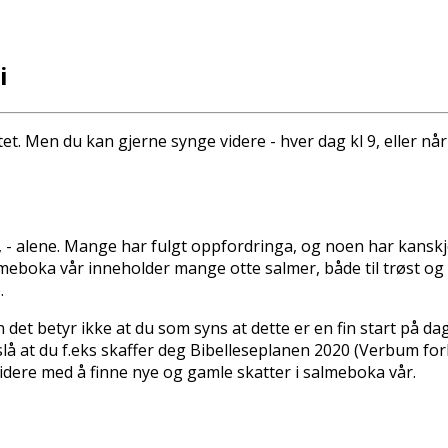
i
et. Men du kan gjerne synge videre - hver dag kl 9, eller når 
- alene. Mange har fulgt oppfordringa, og noen har kanskj
t salmeboka vår inneholder mange flotte salmer, både til trøst
.
 det betyr ikke at du som syns at dette er en fin start på dag
reslå at du f.eks skaffer deg Bibelleseplanen 2020 (Verbum for
 videre med å finne nye og gamle skatter i salmeboka vår.