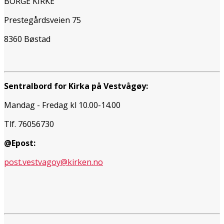
BORGE KIRKE
Prestegårdsveien 75
8360 Bøstad
Sentralbord for Kirka på Vestvågøy:
Mandag - Fredag kl 10.00-14.00
Tlf. 76056730
@Epost:
post.vestvagoy@kirken.no