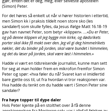
gjør, enten det er deg, meg, eller selveste apostelen
(Simon) Peter.
For det høres så enkelt ut når vi hører historien i ettertid,
men Simon fikk i praksis tildelt noen store sko (les
sandaler!) som skulle fylles, da Jesus ifølge Matt 16.18-19
gav han navnet Peter, som betyr «klippen». ….«
Du er Peter,
og på denne klippen vil jeg bygge min kirke, og dødsrikets
porter skal ikke få makt over den. Jeg vil gi deg himmelrikets
nøkler, det du binder på jorden, skal være bundet i himmelen,
og det du løser på jorden, skal være løst i himmelen.»
Hadde vi vært en tidsreisende journalist, kunne man sett
for seg at man holder frem en mikrofon fremfor Simon
Peter og spør: «hva føler du nå? Svaret kan vi imidlertid
bare gjette oss til, ut fra hvordan vi tror reaksjonen var.
Hva hadde du tenkt om du hadde vært i Simon Peter sine
sandaler?
Fra høye topper til dype daler
Hvis Peter kjente på en stolthet over å få denne
anerkjennelsen fra Mesteren selv, var i allefall
følelsen
av