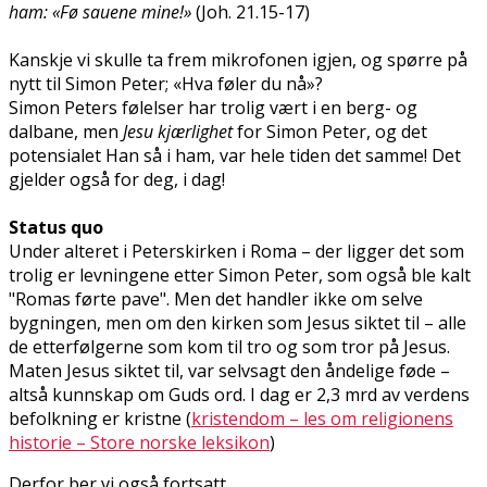
ham: «Fø sauene mine!»
(Joh. 21.15-17)
Kanskje vi skulle ta frem mikrofonen igjen, og spørre på
nytt til Simon Peter; «Hva føler du nå»?
Simon Peters følelser har trolig vært i en berg- og
dalbane, men
Jesu kjærlighet
for Simon Peter, og det
potensialet Han så i ham, var hele tiden det samme! Det
gjelder også for deg, i dag!
Status quo
Under alteret i Peterskirken i Roma – der ligger det som
trolig er levningene etter Simon Peter, som også ble kalt
"Romas førte pave". Men det handler ikke om selve
bygningen, men om den kirken som Jesus siktet til – alle
de etterfølgerne som kom til tro og som tror på Jesus.
Maten Jesus siktet til, var selvsagt den åndelige føde –
altså kunnskap om Guds ord. I dag er 2,3 mrd av verdens
befolkning er kristne (
kristendom – les om religionens
historie – Store norske leksikon
)
Derfor ber vi også fortsatt …