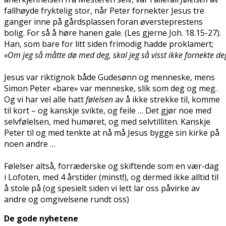
fallhøyde fryktelig stor, når Peter fornekter Jesus tre
ganger inne på gårdsplassen foran øversteprestens
bolig. For så å høre hanen gale. (Les gjerne Joh. 18.15-27).
Han, som bare for litt siden frimodig hadde proklamert;
«Om jeg så måtte dø med deg, skal jeg så visst ikke fornekte de
Jesus var riktignok både Gudesønn og menneske, mens
Simon Peter «bare» var menneske, slik som deg og meg.
Og vi har vel alle hatt
følelsen
av å ikke strekke til, komme
til kort – og kanskje svikte, og feile … Det gjør noe med
selvfølelsen, med humøret, og med selvtilliten. Kanskje
Peter til og med tenkte at nå må Jesus bygge sin kirke på
noen andre …
Følelser altså, forræderske og skiftende som en vær-dag
i Lofoten, med 4 årstider (minst!), og dermed ikke alltid til
å stole på (og spesielt siden vi lett lar oss påvirke av
andre og omgivelsene rundt oss)
De gode nyhetene