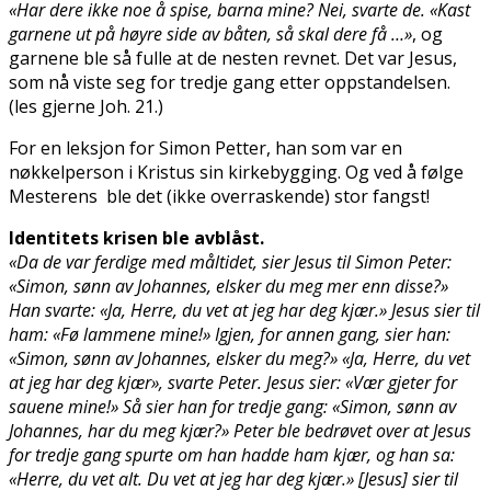
«Har dere ikke noe å spise, barna mine? Nei, svarte de. «Kast
garnene ut på høyre side av båten, så skal dere få …»
, og
garnene ble så fulle at de nesten revnet. Det var Jesus,
som nå viste seg for tredje gang etter oppstandelsen.
(les gjerne Joh. 21.)
For en leksjon for Simon Petter, han som var en
nøkkelperson i Kristus sin kirkebygging. Og ved å følge
Mesterens ble det (ikke overraskende) stor fangst!
Identitets krisen ble avblåst.
«Da de var ferdige med måltidet, sier Jesus til Simon Peter:
«Simon, sønn av Johannes, elsker du meg mer enn disse?»
Han svarte: «Ja, Herre, du vet at jeg har deg kjær.» Jesus sier til
ham: «Fø lammene mine!» Igjen, for annen gang, sier han:
«Simon, sønn av Johannes, elsker du meg?» «Ja, Herre, du vet
at jeg har deg kjær», svarte Peter. Jesus sier: «Vær gjeter for
sauene mine!» Så sier han for tredje gang: «Simon, sønn av
Johannes, har du meg kjær?» Peter ble bedrøvet over at Jesus
for tredje gang spurte om han hadde ham kjær, og han sa:
«Herre, du vet alt. Du vet at jeg har deg kjær.» [Jesus] sier til