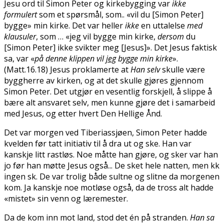
Jesu ord til Simon Peter og kirkebygging var
ikke
formulert
som et spørsmål, som.. «vil du [Simon Peter]
bygge» min kirke. Det var heller
ikke
en uttalelse
med
klausuler
, som … «jeg vil bygge min kirke,
dersom
du
[Simon Peter] ikke svikter meg [Jesus]». Det Jesus faktisk
sa, var «
på denne klippen vil
jeg
bygge min kirke
».
(Matt.16.18) Jesus proklamerte at
Han selv
skulle være
byggherre av kirken, og at det skulle gjøres gjennom
Simon Peter. Det utgjør en vesentlig forskjell, å slippe å
bære alt ansvaret selv, men kunne gjøre det i samarbeid
med Jesus, og etter hvert Den Hellige Ånd.
Det var morgen ved Tiberiassjøen, Simon Peter hadde
kvelden før tatt initiativ til å dra ut og fiske. Han var
kanskje litt rastløs. Noe måtte han gjøre, og fisker var han
jo før han møtte Jesus også... De fisket hele natten, men fikk
ingen fisk. De var trolig både sultne og slitne da morgenen
kom. Ja kanskje noe motløse også, da de tross alt hadde
«mistet» sin venn og læremester.
Da de kom inn mot land, stod det én på stranden.
Han sa