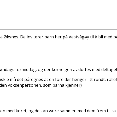
a Øksnes. De inviterer barn her på Vestvågøy til å bli med p
l søndags formiddag, og der korhelgen avsluttes med deltage
je må det påregnes at en forelder henger litt rundt, i allefal
 den voksenpersonen, som barna kjenner).
mmen med koret, og de kan være sammen med dem frem til ca. 21