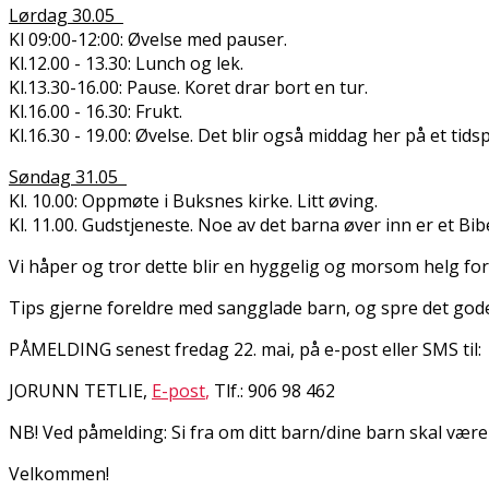
Lørdag 30.05
Kl 09:00-12:00: Øvelse med pauser.
Kl.12.00 - 13.30: Lunch og lek.
Kl.13.30-16.00: Pause. Koret drar bort en tur.
Kl.16.00 - 16.30: Frukt.
Kl.16.30 - 19.00: Øvelse. Det blir også middag her på et tid
Søndag 31.05
Kl. 10.00: Oppmøte i Buksnes kirke. Litt øving.
Kl. 11.00. Gudstjeneste. Noe av det barna øver inn er et B
Vi håper og tror dette blir en hyggelig og morsom helg f
Tips gjerne foreldre med sangglade barn, og spre det go
PÅMELDING senest fredag 22. mai, på e-post eller SMS til
JORUNN TETLIE,
E-post
,
Tlf.: 906 98 462
NB! Ved påmelding: Si fra om ditt barn/dine barn skal være m
Velkommen!