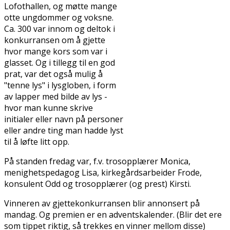
Lofothallen, og møtte mange
flotte ungdommer og voksne.
Ca. 300 var innom og deltok i
konkurransen om å gjette
hvor mange kors som var i
glasset. Og i tillegg til en god
prat, var det også mulig å
"tenne lys" i lysgloben, i form
av lapper med bilde av lys -
hvor man kunne skrive
initialer eller navn på personer
eller andre ting man hadde lyst
til å løfte litt opp.
På standen fredag var, f.v. trosopplærer Monica,
menighetspedagog Lisa, kirkegårdsarbeider Frode,
konsulent Odd og trosopplærer (og prest) Kirsti.
Vinneren av gjettekonkurransen blir annonsert på
mandag. Og premien er en adventskalender. (Blir det flere
som tippet riktig, så trekkes en vinner mellom disse)