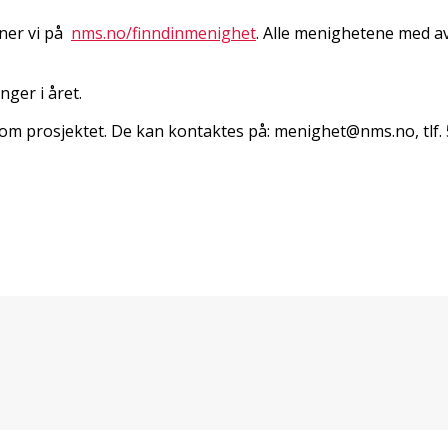
nner vi på
nms.no/finndinmenighet
. Alle menighetene med avt
ger i året.
e om prosjektet. De kan kontaktes på: menighet@nms.no, tlf. 