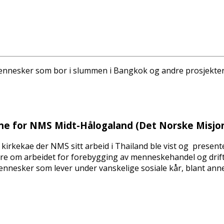
ennesker som bor i slummen i Bangkok og andre prosjekter
vne for NMS Midt-Hålogaland (Det Norske Misjon
rkekaffe der NMS sitt arbeid i Thailand ble vist og present
høre om arbeidet for forebygging av menneskehandel og drif
esker som lever under vanskelige sosiale kår, blant annet p