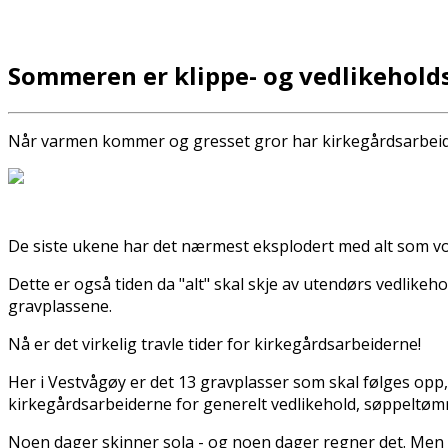
Sommeren er klippe- og vedlikeholds
Når varmen kommer og gresset gror har kirkegårdsarbeide
De siste ukene har det nærmest eksplodert med alt som vo
Dette er også tiden da "alt" skal skje av utendørs vedlike
gravplassene.
Nå er det virkelig travle tider for kirkegårdsarbeiderne!
Her i Vestvågøy er det 13 gravplasser som skal følges opp,
kirkegårdsarbeiderne for generelt vedlikehold, søppeltømm
Noen dager skinner sola - og noen dager regner det. Men j