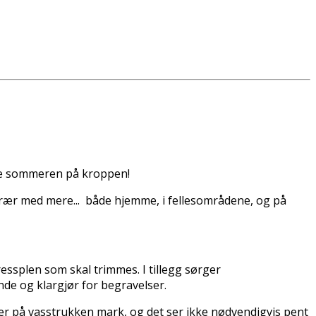
nne sommeren på kroppen!
g trær med mere... både hjemme, i fellesområdene, og på
essplen som skal trimmes. I tillegg sørger
de og klargjør for begravelser.
per på vasstrukken mark, og det ser ikke nødvendigvis pent