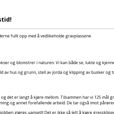
tid!
rne fullt opp med å vedlikeholde gravplassene
kser og blomstrer i naturen. Vi kan både se, lukte og kje
hold av hus og grunn, stell av jorda og klipping av busker o
 og det er langt å kjøre mellom. Tilsammen har vi 125 mål gr
ing og annet forefallende arbeid. De tar også imot pårøren
obben gjøres uansett! Det er ikke så lett å kjøre gressklip