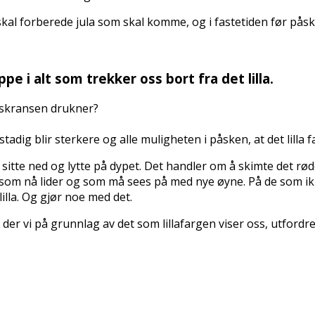
 skal forberede jula som skal komme, og i fastetiden før påsk
pe i alt som trekker oss bort fra det lilla.
ntskransen drukner?
adig blir sterkere og alle muligheten i påsken, at det lilla f
sitte ned og lytte på dypet. Det handler om å skimte det røde 
t som nå lider og som må sees på med nye øyne. På de som ik
lilla. Og gjør noe med det.
der vi på grunnlag av det som lillafargen viser oss, utfordre