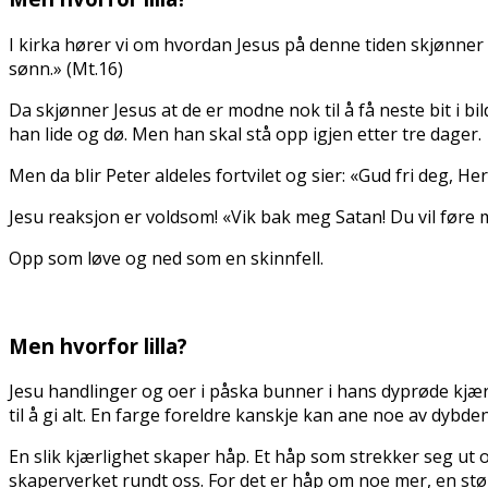
I kirka hører vi om hvordan Jesus på denne tiden skjønner
sønn.» (Mt.16)
Da skjønner Jesus at de er modne nok til å få neste bit i bil
han lide og dø. Men han skal stå opp igjen etter tre dager.
Men da blir Peter aldeles fortvilet og sier: «Gud fri deg, He
Jesu reaksjon er voldsom! «Vik bak meg Satan! Du vil føre me
Opp som løve og ned som en skinnfell.
Men hvorfor lilla?
Jesu handlinger og offer i påska bunner i hans dyprøde kjæ
til å gi alt. En farge foreldre kanskje kan ane noe av dybd
En slik kjærlighet skaper håp. Et håp som strekker seg ut ove
skaperverket rundt oss. For det er håp om noe mer, en s