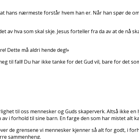
 at hans nærmeste forstår hvem han er. Når han spør de om 
det av hva som skal skje. Jesus forteller fra da av at de nå sk
rre! Dette må aldri hende deg!»
g til fall! Du har ikke tanke for det Gud vil, bare for det s
rlighet til oss mennesker og Guds skaperverk. Altså ikke en 
en av i forhold til sine barn. En farge den som har mistet al
r de grensene vi mennesker kjenner så alt for godt, i forhold 
tørre sammenheng.