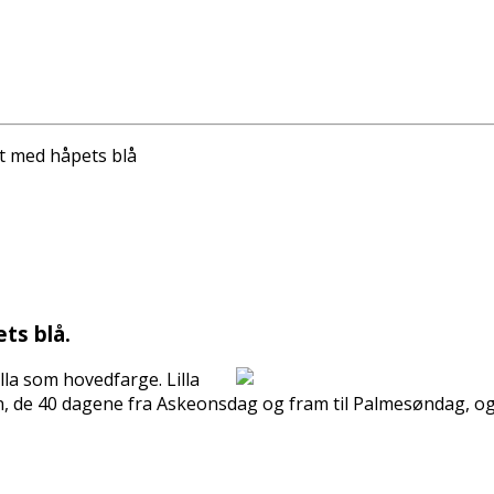
et med håpets blå
ts blå.
illa som hovedfarge. Lilla
den, de 40 dagene fra Askeonsdag og fram til Palmesøndag, ogs