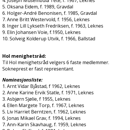
4. Joseph Musembula Tete, f. 1967, Leknes
5. Oksana Eidem, f. 1989, Gravdal
6. Holger-André Benonisen, f. 1985, Gravdal
7. Anne Britt Westervold, f. 1956, Leknes
8. Inger Lill Lykseth Fredriksen, f. 1963, Leknes
9. Elin Johansen Voie, f.1950, Leknes
10. Solveig Kolderup Utvik, f. 1966, Ballstad
Hol menighetsråd:
Til Hol menighetsråd velgers 6 faste medlemmer.
Sokneprest er fast representant.
Nominasjonsliste:
1. Arnt Vidar Bjåstad, f 1962, Leknes
2. Anne Karine Ervik Statle, f. 1971, Leknes
3. Asbjørn Sjølie, f 1955, Leknes
4. Ellen Margete Torp, f. 1967, Leknes
5. Liv Harriet Berntzen, f. 1962, Leknes
6. Jonas Mikael Grav, f. 1994, Leknes
7. Ann-Karin Skavhaug, f. 1959, Leknes