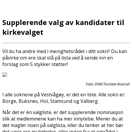
Supplerende valg av kandidater til
kirkevalget
Vil du ha andre med i menighetsrådet i ditt sokn? Du kan
påvirke om flere skal stå på lista ved å sende inn en
forslag som 5 stykker støtter!
Foto: DNK/Torstein Kiserud
I alle soknene på Vestvågøy, er det en liste. Alle sokn er:
Borge, Buksnes, Hol, Stamsund og Valberg.
Når det er èn valgliste, er det supplerende nominasjon
slik at medlemmene kan ha mer innflytelse. Mener du at
det magler noen på valglista, eller du tenker at her bør
det være flere muligheter, eller ingen fra et området i