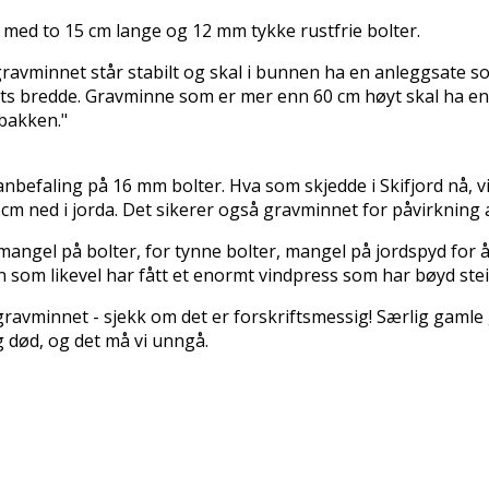
n med to 15 cm lange og 12 mm tykke rustfrie bolter.
ravminnet står stabilt og skal i bunnen ha en anleggsflate 
ts bredde. Gravminne som er mer enn 60 cm høyt skal ha e
bakken."
 anbefaling på 16 mm bolter. Hva som skjedde i Skifjord nå, v
cm ned i jorda. Det sikerer også gravminnet for påvirkning 
e mangel på bolter, for tynne bolter, mangel på jordspyd for
som likevel har fått et enormt vindpress som har bøyd ste
gravminnet - sjekk om det er forskriftsmessig! Særlig gamle
 død, og det må vi unngå.