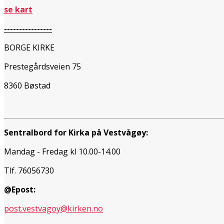
se kart
----------------
BORGE KIRKE
Prestegårdsveien 75
8360 Bøstad
Sentralbord for Kirka på Vestvågøy:
Mandag - Fredag kl 10.00-14.00
Tlf. 76056730
@Epost:
post.vestvagoy@kirken.no