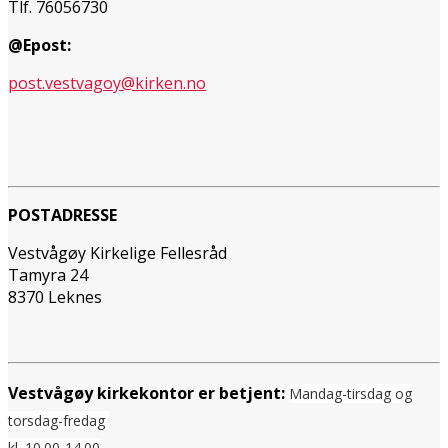
Tlf. 76056730
@Epost:
post.vestvagoy@kirken.no
POSTADRESSE
Vestvågøy Kirkelige Fellesråd
Tamyra 24
8370 Leknes
Vestvågøy kirkekontor er betjent:
Mandag-tirsdag og
torsdag-fredag
kl. 10.00-14.00